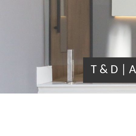
T & D |